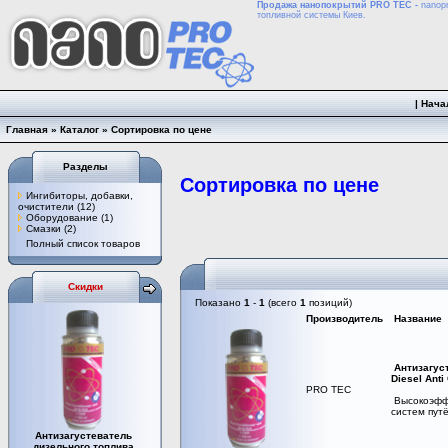
Продажа нанопокрытий PRO TEC -
nanopr
топливной системы Киев.
|
Нача
Главная
»
Каталог
»
Сортировка по цене
Разделы
Сортировка по цене
Ингибиторы, добавки,
очистители
(12)
Оборудование
(1)
Смазки
(2)
Полный список товаров
Скидки
Показано
1
-
1
(всего
1
позиций)
Производитель
Название
Антизагус
Diesel Anti
PRO TEC
Высокоэффе
систем пут
Антизагустеватель
дизельного топлива