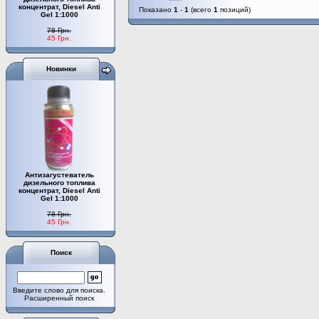
концентрат, Diesel Anti
Показано
1
-
1
(всего
1
позиций)
Gel 1:1000
78 Грн.
45 Грн.
Новинки
Антизагустеватель
дизельного топлива
концентрат, Diesel Anti
Gel 1:1000
78 Грн.
45 Грн.
Поиск
Введите слово для поиска.
Расширенный поиск