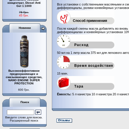
концентрат, Diesel Anti
Все установки с собственными масляными и см
Gel 1:1000
дифференциалы, ролики конвейерных установок 
78 Грн.
45 Грн.
Способ применения
Новинки
После каждой смены масла добавлять во вновь за
дифференциалах и конвейерных установках 10% 
Расход
50 мл на 1 литр масла 375 мл для легкового авт
Время воздействия
Высокоэффективное
15 мин.
предохраняющее и
смазывающее средство,
NANO ENGINE SUPER
PROTECTION
Тара
600 Грн.
Ёмкость:
5 л канистра 10 л канистра 20 л канис
Поиск
Введите слово для поиска.
Расширенный поиск