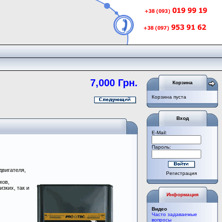
7,000 Грн.
Корзина
Корзина пуста
Вход
E-Mail:
Пароль:
двигателя,
Регистрация
мов,
зких, так и
Информация
Видео
Часто задаваемые
вопросы