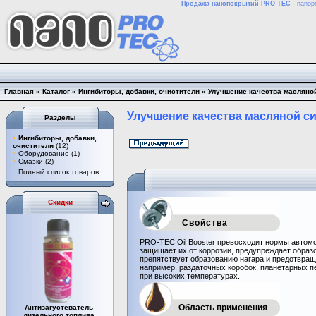
Продажа нанопокрытий PRO TEC -
nanopr
Главная
»
Каталог
»
Ингибиторы, добавки, очистители
»
Улучшение качества масляной
Улучшение качества масляной сис
Разделы
Ингибиторы, добавки,
очистители
(12)
Оборудование
(1)
Смазки
(2)
Полный список товаров
Скидки
Свойства
PRO-TEC Oil Booster превосходит нормы автомо
защищает их от коррозии, предупреждает образ
препятствует образованию нагара и предотвра
например, раздаточных коробок, планетарных п
при высоких температурах.
Область применения
Антизагустеватель
дизельного топлива