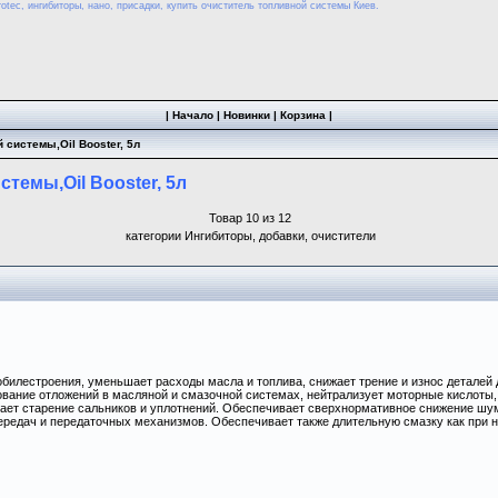
otec, ингибиторы, нано, присадки, купить очиститель топливной системы Киев.
|
Начало
|
Новинки
|
Корзина
|
 системы,Oil Booster, 5л
темы,Oil Booster, 5л
Товар 10 из 12
категории Ингибиторы, добавки, очистители
билестроения, уменьшает расходы масла и топлива, снижает трение и износ деталей 
ование отложений в масляной и смазочной системах, нейтрализует моторные кислоты,
щает старение сальников и уплотнений. Обеспечивает сверхнормативное снижение шу
ередач и передаточных механизмов. Обеспечивает также длительную смазку как при ни