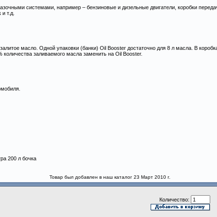
азочными системами, например – бензиновые и дизельные двигатели, коробки переда
и т.д.
литое масло. Одной упаковки (банки) Oil Booster достаточно для 8 л масла. В коробк
количества заливаемого масла заменить на Oil Booster.
омобиля.
тра 200 л бочка
Товар был добавлен в наш каталог 23 Март 2010 г.
Количество: