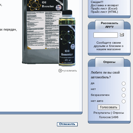
Cкидки!!!
ч,
Доставка и возврат
Прайс-лист (Excel)
Прайс-лист (HTML)
Рассказать
другу
ах передач,
Сообщите своим
друзьям и близким о
нашем магазине
Опросы
Любите ли вы свой
автомобиль?
да
нет
безразличен
нет авто
Результаты
|
Опросы
Голосов:1496