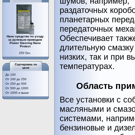
шумов, например,
раздаточных коробо
планетарных перед
передаточных меха
Обеспечивает такж
Нано средство по уходу
за рулевым приводом
Power Steering Nano
длительную смазку 
Protect
250 Грн.
низких, так и при в
температурах.
Сортировка по
цене
До 100
От 100 до 250
Область при
От 250 до 500
От 500 до 1000
От 1000 и выше
Все установки с с
масляными и смаз
системами, наприм
бензиновые и дизе