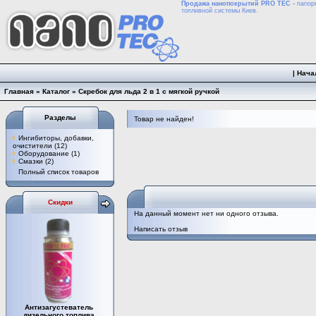
Продажа нанопокрытий PRO TEC -
nanopr
топливной системы Киев.
|
Нача
Главная
»
Каталог
»
Скребок для льда 2 в 1 с мягкой ручкой
Разделы
Товар не найден!
Ингибиторы, добавки,
очистители
(12)
Оборудование
(1)
Смазки
(2)
Полный список товаров
Скидки
На данный момент нет ни одного отзыва.
Написать отзыв
Антизагустеватель
дизельного топлива