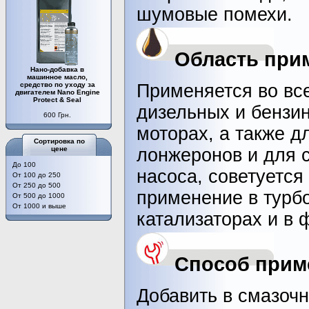
шумовые помехи.
Область при
Нано-добавка в
машинное масло,
средство по уходу за
Применяется во вс
двигателем Nano Engine
Protect & Seal
дизельных и бензи
600 Грн.
моторах, а также д
Сортировка по
цене
лонжеронов и для 
До 100
насоса, советуется
От 100 до 250
От 250 до 500
применение в турбо
От 500 до 1000
От 1000 и выше
катализаторах и в 
Способ прим
Добавить в смазочн