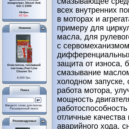
смазывающее сред
концентрат, Diesel Anti
Gel 1:1000
всех внутренних п
78 Грн.
45 Грн.
в моторах и агрегат
примеру для цирку
Новинки
масла, для рулевог
с сервомеханизмом
дифференциальных
защита от износа, 
Очиститель топливной
системы,Fuel Line
смазывание масло
Cleaner 5л
6,000 Грн.
холодном запуске, 
работа мотора, ул
Поиск
мощность двигателя
Введите слово для поиска.
работоспособность 
Расширенный поиск
отличные качества 
Рекомендуемые
аварийного хода, с