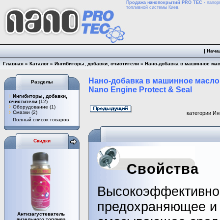
Продажа нанопокрытий PRO TEC -
nanopr
топливной системы Киев.
|
Нача
Главная
»
Каталог
»
Ингибиторы, добавки, очистители
»
Нано-добавка в машинное масл
Нано-добавка в машинное масло,
Разделы
Nano Engine Protect & Seal
Ингибиторы, добавки,
очистители
(12)
Оборудование
(1)
Смазки
(2)
категории Ин
Полный список товаров
Скидки
Свойства
Высокоэффективно
предохраняющее и
Антизагустеватель
дизельного топлива