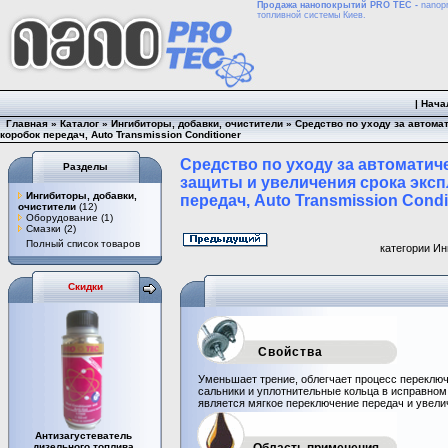
Продажа нанопокрытий PRO TEC -
nanopr
топливной системы Киев.
|
Нача
Главная
»
Каталог
»
Ингибиторы, добавки, очистители
»
Средство по уходу за автома
коробок передач, Auto Transmission Conditioner
Средство по уходу за автоматич
Разделы
защиты и увеличения срока экс
Ингибиторы, добавки,
передач, Auto Transmission Condi
очистители
(12)
Оборудование
(1)
Смазки
(2)
Полный список товаров
категории Ин
Скидки
Свойства
Уменьшает трение, облегчает процесс переклю
сальники и уплотнительные кольца в исправном
является мягкое переключение передач и увели
Антизагустеватель
дизельного топлива