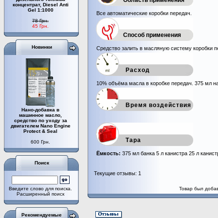
Область применения
концентрат, Diesel Anti
Gel 1:1000
Все автоматические коробки передач.
78 Грн.
45 Грн.
Способ применения
Новинки
Средство залить в масляную систему коробки п
Расход
10% объёма масла в коробке передач. 375 мл н
Время воздействия
Нано-добавка в
машинное масло,
средство по уходу за
двигателем Nano Engine
Protect & Seal
Тара
600 Грн.
Ёмкость:
375 мл банка 5 л канистра 25 л канист
Поиск
Текущие отзывы: 1
Введите слово для поиска.
Товар был добав
Расширенный поиск
Рекомендуемые