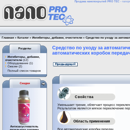
Продажа нанопокрытий PRO TEC -
nanopr
Главная
»
Каталог
»
Ингибиторы, добавки, очистители
»
Средство по уходу за автома
Средство по уходу за автоматич
Разделы
автоматических коробок передач,
Ингибиторы, добавки,
очистители
(12)
Оборудование
(1)
Смазки
(2)
Полный список товаров
Скидки
Свойства
Уменьшает трение, облегчает процесс переключ
Результатом является мягкое переключение пер
Область применения
Антизагустеватель
Все автоматические коробки передач.
дизельного топлива