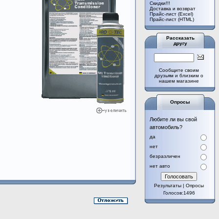
Cкидки!!!
Доставка и возврат
Прайс-лист (Excel)
Прайс-лист (HTML)
Рассказать
другу
Сообщите своим
друзьям и близким о
нашем магазине
Опросы
Любите ли вы свой
автомобиль?
да
нет
безразличен
нет авто
Результаты
|
Опросы
Голосов:1496