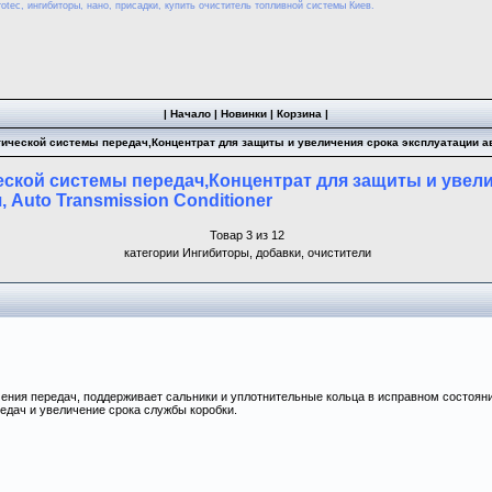
otec, ингибиторы, нано, присадки, купить очиститель топливной системы Киев.
|
Начало
|
Новинки
|
Корзина
|
тической системы передач,Концентрат для защиты и увеличения срока эксплуатации авт
еской системы передач,Концентрат для защиты и увел
 Auto Transmission Conditioner
Товар 3 из 12
категории Ингибиторы, добавки, очистители
ения передач, поддерживает сальники и уплотнительные кольца в исправном состояни
едач и увеличение срока службы коробки.