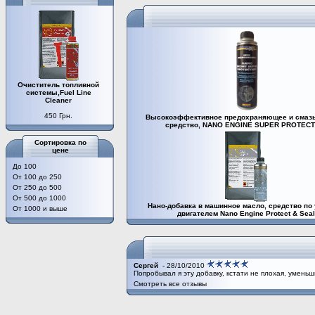
Очиститель топливной
системы,Fuel Line
Cleaner
450 Грн.
Высокоэффективное предохраняющее и сма
средство, NANO ENGINE SUPER PROTECT
Сортировка по
цене
До 100
От 100 до 250
От 250 до 500
От 500 до 1000
Нано-добавка в машинное масло, средство по 
От 1000 и выше
двигателем Nano Engine Protect & Seal
Сергей
- 28/10/2010
Попробывал я эту добавку, кстати не плохая, умен
Смотреть все отзывы