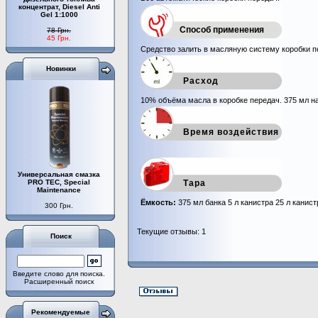
концентрат, Diesel Anti
Gel 1:1000
Способ применения
78 Грн.
45 Грн.
Средство залить в масляную систему коробки п
Новинки
Расход
10% объёма масла в коробке передач. 375 мл н
Время воздействия
Универсальная смазка
PRO TEC, Special
Тара
Maintenance
Ёмкость:
375 мл банка 5 л канистра 25 л канист
300 Грн.
Текущие отзывы: 1
Поиск
Введите слово для поиска.
Расширенный поиск
Рекомендуемые