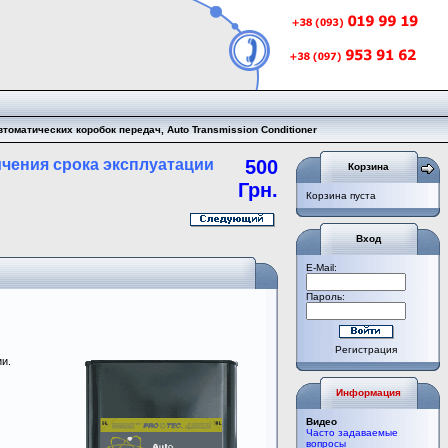
оматических коробок передач, Auto Transmission Conditioner
ичения срока эксплуатации
500
Корзина
Грн.
Корзина пуста
Вход
E-Mail:
Пароль:
Регистрация
и.
Информация
Видео
Часто задаваемые
вопросы