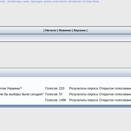
otec, ингибиторы, нано, присадки, купить очиститель топливной системы Киев.
|
Начало
|
Новинки
|
Корзина
|
нтом Украины?
Голосов: 153
Результаты опроса
Открытое голосован
сли бы выборы были сегодня?
Голосов: 57
Результаты опроса
Открытое голосован
Голосов: 1496
Результаты опроса
Открытое голосован