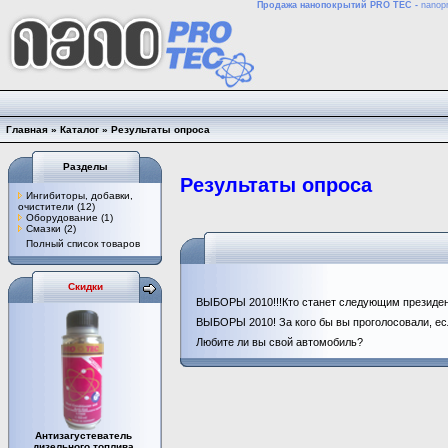
Продажа нанопокрытий PRO TEC -
nanopr
Главная
»
Каталог
»
Результаты опроса
Разделы
Результаты опроса
Ингибиторы, добавки,
очистители
(12)
Оборудование
(1)
Смазки
(2)
Полный список товаров
Скидки
ВЫБОРЫ 2010!!!Кто станет следующим президе
ВЫБОРЫ 2010! За кого бы вы проголосовали, е
Любите ли вы свой автомобиль?
Антизагустеватель
дизельного топлива