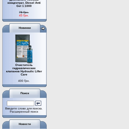
концентрат, Diesel Anti
Gel 1:1000
78 Грн.
45 Грн.
Новинки
Очиститель
гидравлических
клапанов Hydraulic Lifter
Care
400 Грн.
Поиск
Введите слово для поиска.
Расширенный поиск
Новости