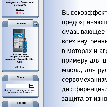
концентрат, Diesel Anti
Gel 1:1000
78 Грн.
Высокоэффект
45 Грн.
предохраняющ
Новинки
смазывающее 
всех внутренн
в моторах и аг
Очиститель
гидравлических
примеру для ц
клапанов Hydraulic Lifter
Care
400 Грн.
масла, для ру
Поиск
сервомеханиз
дифференциал
Введите слово для поиска.
Расширенный поиск
защита от изн
Новости