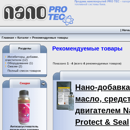
Продажа нанопокрытий PRO TEC -
nanopr
топливной системы Киев.
|
Нача
Главная
»
Каталог
»
Рекомендуемые товары
Рекомендуемые товары
Разделы
Ингибиторы, добавки,
очистители
(12)
Оборудование
(1)
Показано
1
-
4
(всего
4
рекомендуемых товаров)
Смазки
(2)
Полный список товаров
Скидки
Нано-добавка
масло, средст
двигателем N
Protect & Seal
Антизагустеватель
дизельного топлива