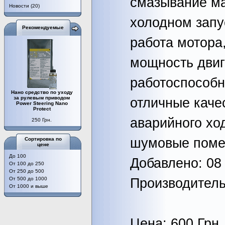
смазывание м
Новости
(20)
холодном запу
Рекомендуемые
работа мотора
мощность двиг
работоспособн
Нано средство по уходу
за рулевым приводом
отличные каче
Power Steering Nano
Protect
аварийного хо
250 Грн.
шумовые поме
Сортировка по
цене
До 100
Добавлено: 08 
От 100 до 250
От 250 до 500
От 500 до 1000
Производител
От 1000 и выше
Цена: 600 Грн.